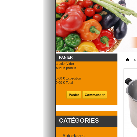
PANIER
>
article
(vide)
Aucun produit
0,00 €
Expédition
0,00 €
Total
Panier
Commander
CATÉGORIES
Autoclaves