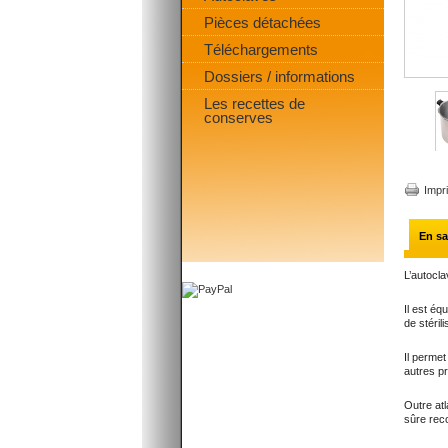
Pièces détachées
Téléchargements
Dossiers / informations
Les recettes de
conserves
Impr
En sa
L’autocla
Il est éq
de stéril
Il permet
autres p
Outre atl
sûre rec