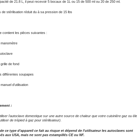
acité de 21.8 L, il peut recevoir 5 bocaux de 1L ou 15 de 500 ml ou 20 de 250 ml.
de stérilisation réduit du à sa pression de 15 lbs
le contient les pièces suivantes :
anomètre
toclave
ille de fond
ifférentes soupapes
uel d’utilisation
sement :
iliser l'autoclave domestique sur une autre source de chaleur que votre cuisinière gaz ou éle
tiliser de trépied à gaz pour stérilisateur).
de ce type d’appareil ce fait au risque et dépend de l’utilisateur les autoclaves sont
sés aux USA, mais ne sont pas estampillés CE ou NF.