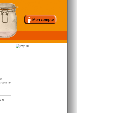
le
es comme
ART