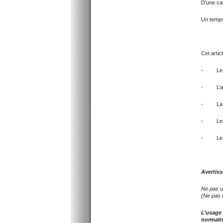
D'une cap
Un temps 
Cet artic
- Le m
- L’au
- La gr
- Les d
- Le man
Avertis
Ne pas ut
(Ne pas u
L’usage 
normali