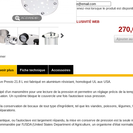
Prévenez-moi lorsque le produit est disponi
AGRANDIR
EXCLUSIVITÉ WEB
270,
Ajouter au
imer
voir plus
Fiche technique
Accessoires
ve Presto 21.8 L est fabriqué en aluminium résistant,
homologué UL aux USA
.
uipé d’un manomètre pour une lecture de la pression et permettre un réglage précis de la tem
isation. Un système bloque le couvercle une fois l’autoclave sous pression.
 la conservation de bocaux de tout type d’ingrédient, tel que les viandes, poissons, légumes, f
réparations.
antique, ou l’autoclave est largement répandu, la mise en conserve de pression est la seule
ommandée par l’USDA (United States Department of Agriculture, un organisme d’état normalis