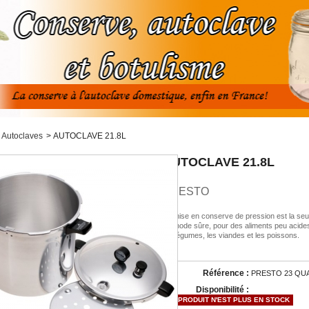
Autoclaves
>
AUTOCLAVE 21.8L
AUTOCLAVE 21.8L
PRESTO
La mise en conserve de pression est la seu
méthode sûre, pour des aliments peu acid
les légumes, les viandes et les poissons.
Référence :
PRESTO 23 QU
Disponibilité :
CE PRODUIT N'EST PLUS EN STOCK