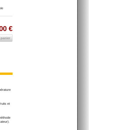
ble
00 €
 panier
pérature
ruits et
 méthode
ateur).